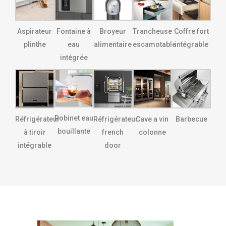
Aspirateur
Fontaine à
Broyeur
Trancheuse
Coffre fort
plinthe
eau
alimentaire
escamotable
intégrable
intégrée
Robinet eau
Réfrigérateur
Réfrigérateur
Cave a vin
Barbecue
bouillante
à tiroir
french
colonne
intégrable
door