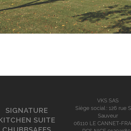
VKS SAS
Siège social : 126 rue 
SIGNATURE
Sauveur
KITCHEN SUITE
06110 LE CANNET-FR
CHUBBSAFES
RCS NICE 91293180