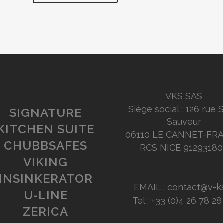
VKS SAS
Siège social : 126 rue 
SIGNATURE
Sauveur
KITCHEN SUITE
06110 LE CANNET-FR
CHUBBSAFES
RCS NICE 91293180
VIKING
INSINKERATOR
EMAIL : contact@v-ks
U-LINE
Tel : +33 (0)4 26 78 2
ZERICA