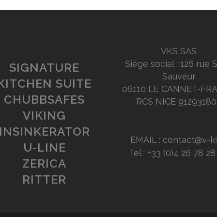
VKS SAS
Siège social : 126 rue 
SIGNATURE
Sauveur
KITCHEN SUITE
06110 LE CANNET-FR
CHUBBSAFES
RCS NICE 91293180
VIKING
INSINKERATOR
EMAIL : contact@v-ks
U-LINE
Tel : +33 (0)4 26 78 2
ZERICA
RITTER