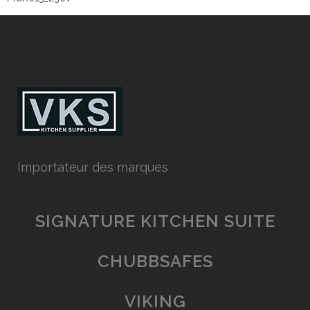
Importateur des marques
SIGNATURE KITCHEN SUITE
CHUBBSAFES
VIKING