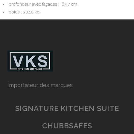
profondeur avec façades : 63.7 cm
poids : 30.10 kg
Importateur des marques
SIGNATURE KITCHEN SUITE
CHUBBSAFES